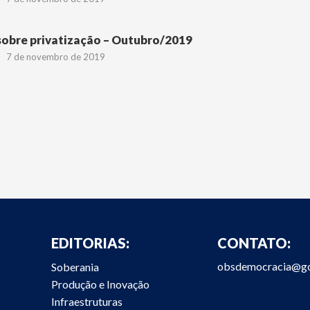
sobre privatização – Outubro/2019
7 de novembro de 2019
EDITORIAS:
CONTATO:
obsdemocracia@go
Soberania
Produção e Inovação
Infraestruturas